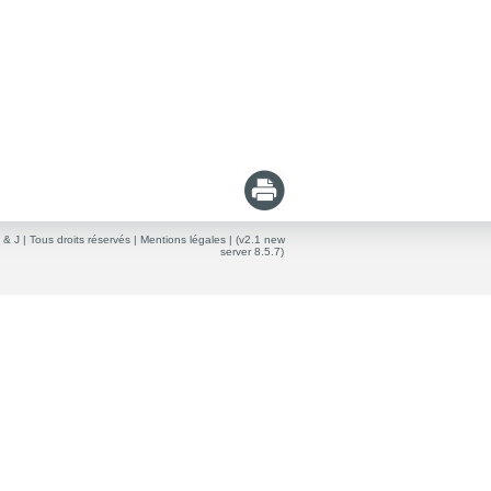
 & J
| Tous droits réservés |
Mentions légales
| (v2.1 new
server 8.5.7)